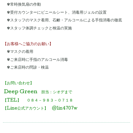
✾常時換気扇の作動
✾受付カウンターにビニールシート、消毒用ジェルの設置
✾スタッフのマスク着用、石鹸・アルコールによる手指消毒の徹底
✾スタッフ体調チェックと検温の実施
【お客様へご協力のお願い】
✾マスクの着用
✾ご来店時に手指のアルコール消毒
✾ご来店時の問診・検温
【お問い合わせ】
Deep Green
担当：シオデまで
【TEL】 ０８４－９８３－０７１８
【Line公式アカウント】 @lin4707w