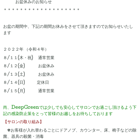
お盆休みのお知らせ
＊＊＊＊＊＊＊＊＊＊＊＊＊＊＊＊＊＊＊
お盆の期間中、下記の期間お休みをさせて頂きますのでお知らせいたし
ます
２０２２年 （令和４年）
８/１１(木・祝) 通常営業
８/１２(金) お盆休み
８/１３(土) お盆休み
８/１４(日) 定休日
８/１５(月) 通常営業
尚、DeepGreenでは少しでも安心してサロンでお過ごし頂けるよう
下
記の感染防止策をとって皆様のお越しをお待ちしております
【サロンの取り組み】
✾お客様が入れ替わるごとにドアノブ、カウンター、床、椅子などの除
菌、器具の殺菌・消毒